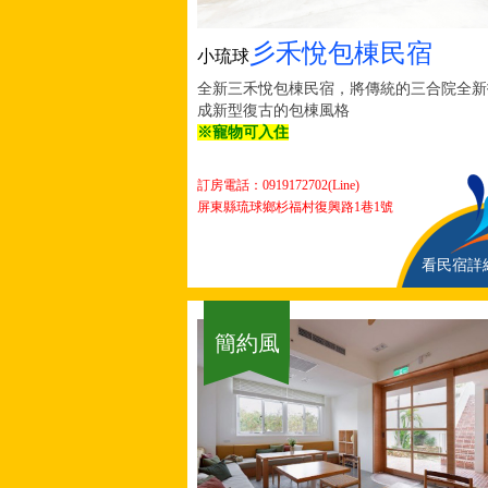
彡禾悅包棟民宿
小琉球
全新三禾悅包棟民宿，
將傳統的三合院全新
成新型復古的包棟風格
※寵物可入住
訂房電話：0919172702(Line)
屏東縣琉球鄉杉福村復興路1巷1號
看民宿詳
簡約風