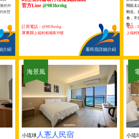
官方Line
@983hrshg
素雅的外
鬧區太
的休憩
附近。
會，不
飽！
訂房電話：@983hrshg
電話：0
屏東縣
上福村相埔路39號
上福村
細介紹
看民宿詳細介紹
海景風
人愙人民宿
小琉球
小琉