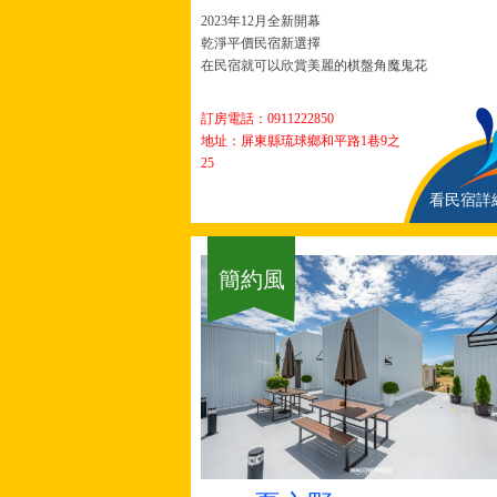
2023年12月全新開幕
乾淨平價民宿新選擇
在民宿就可以欣賞美麗的棋盤角魔鬼花
訂房電話：
0911222850
地址：屏東縣琉球鄉和平路1巷9之
25
看民宿詳
簡約風