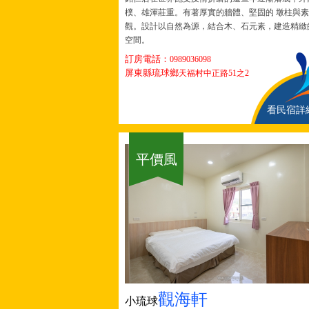
樸、雄渾莊重。有著厚實的牆體、堅固的 墩柱與
觀。設計以⾃然為源，結合⽊、⽯元素，建造精緻
空間。
訂房電話：
0989036098
屏東縣琉球鄉
天福村中正路51之2
看民宿詳
平價風
觀海軒
小琉球