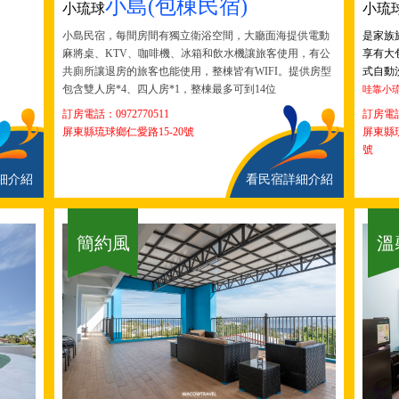
小島(包棟民宿)
小琉球
小琉
小島民宿，每間房間有獨立衛浴空間，大廳面海提供電動
是家族
麻將桌、KTV、咖啡機、冰箱和飲水機讓旅客使用，有公
享有大
共廁所讓退房的旅客也能使用，整棟皆有WIFI。提供房型
式自動
包含雙人房*4、四人房*1，整棟最多可到14位
哇靠小
訂房電話：0972770511
訂房電
屏東縣琉球鄉仁愛路15-20號
屏東縣
號
細介紹
看民宿詳細介紹
簡約風
溫