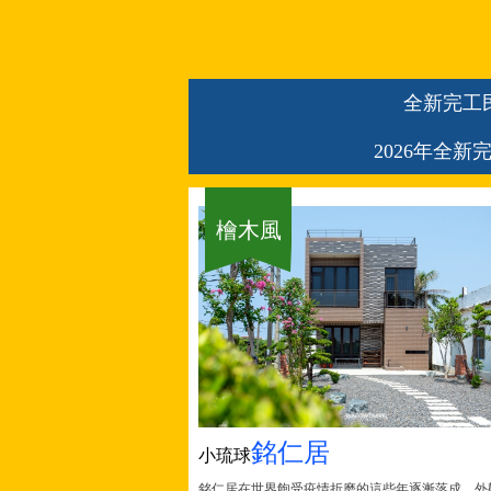
全新完工
2026年全新
檜木風
銘仁居
小琉球
銘仁居在世界飽受疫情折磨的這些年逐漸落成，外