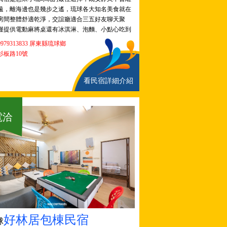
遠，離海邊也是幾步之遙，琉球各大知名美食就在
房間整體舒適乾淨，交誼廳適合三五好友聊天聚
僅提供電動麻將桌還有冰淇淋、泡麵、小點心吃到
979313833 屏東縣琉球鄉
杉板路10號
看民宿詳細介紹
電洽
好林居包棟民宿
球