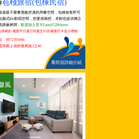
苞棧旅宿(包棟民宿)
球
旅遊親子聚餐寬敞舒適的用餐空間，包棟旅客即可
包廂式ktv歡唱空間，想要摸兩把，本館也提供獨立
洗牌麻將間，
歡迎加入官方Line@528vkerm
琉球網友-優惠平日週日到週五85折優惠打卡送小禮物
話：
0972395066
琉球鄉上福村復興路2之46
看民宿詳細介紹
馨風