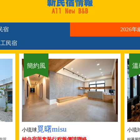
民宿
2026
完工民宿
簡約風
溫
覓曙misu
小琉球
小琉
純住宿與套裝行程報價請聯絡
觀質
好萊屋