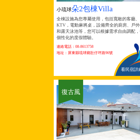
朵2包棟Villa
小琉球
全棟設施為您專屬使用，包括寬敞的客廳、
KTV，電動麻將桌，設備齊全的廚房、戶
和露天泳池等，您可以根據需求自由調配，
個性化的度假體驗。
連絡電話：08-8613758
地址：屏東縣琉球鄉肚仔坪路96號
看民宿詳
復古風