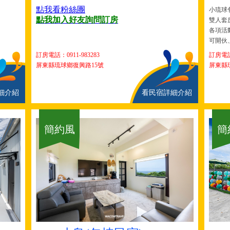
點我看粉絲團
小琉球
點我加入好友詢問訂房
雙人套房
各項活
可開伙
訂房電話：
0911-983283
訂房電話：
屏東縣琉球鄉復興路15號
屏東縣
細介紹
看民宿詳細介紹
簡約風
簡