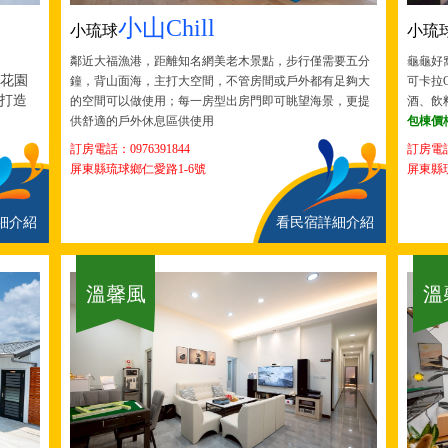
小山Chill
小琉球
小琉
鄰近大福漁港，距離知名網美老木景點，步行僅需要五分
龜龜好窩
外花園
鐘，背山面海，主打大空間，不管房間或戶外都有足夠大
可卡拉
打造
的空間可以做使用；每一房型出房門即可眺望海景，更提
酒、飲
供舒適的戶外休息區供使用
包棟價格
訂房電話：
0976391844
訂房電
屏東縣琉球鄉仁愛路1-6號
屏東縣
細介紹
看民宿詳細介紹
溫馨風
溫