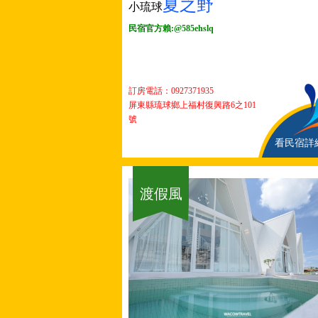
夏之野
小琉球
民宿官方賴:@585ehslq
訂房電話：
0927371935
屏東縣琉球鄉上福村復興路6之101
號
看民宿詳
渡假風