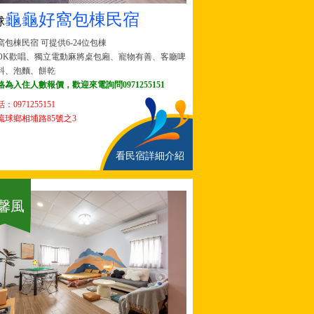
龜龜好窩包棟民宿
球
包棟民宿 可提供6-24位包棟
OK歡唱、獨立電動麻將桌包廂、寵物有善、客廳啤
料、泡麵、餅乾
為入住人數報價，歡迎來電詢問0971255151
話：
0971255151
琉球鄉相埔路85號之3
看民宿詳細介紹
馨風