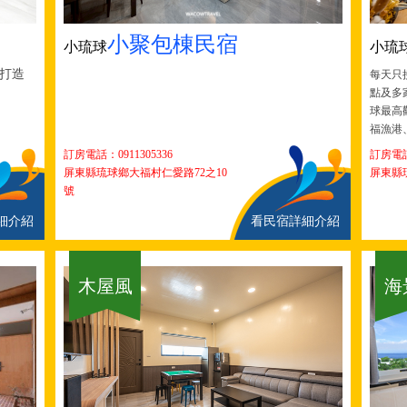
小聚包棟民宿
小琉球
小琉
打造
每天只
點及多
球最高
福漁港
訂房電話：
0911305336
訂房電
屏東縣琉球鄉大福村仁愛路72之10
屏東縣琉
號
細介紹
看民宿詳細介紹
木屋風
海