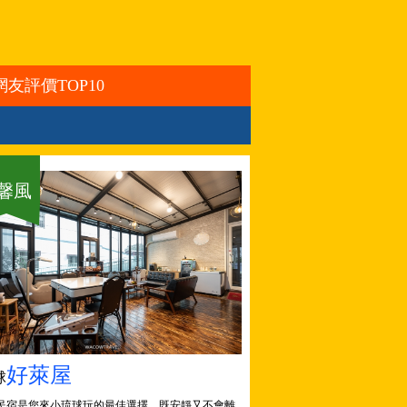
年網友評價TOP10
馨風
好萊屋
球
民宿是您來小琉球玩的最佳選擇，既安靜又不會離