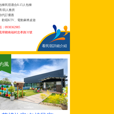
包棟民宿
適合8-15人包棟
/
四人雅房
動代訂優惠
、歡唱KTV、電動麻將桌遊
0938362985
琉球鄉南福村忠孝路31號
看民宿詳細介紹
約風