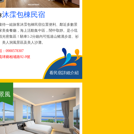
沐霂包棟民宿
球
接待一組旅客
沐霂包棟民宿位置便利、鄰近多數景
家美食餐廳，海上活動集中區，鬧中取靜。是小琉
觀光密集區！騎車1-2分鐘內可抵達山豬溝步道、衫
、美人洞風景區及美人沙灘。
話：
0900578307
球鄉相埔路92-9號
看民宿詳細介紹
景風